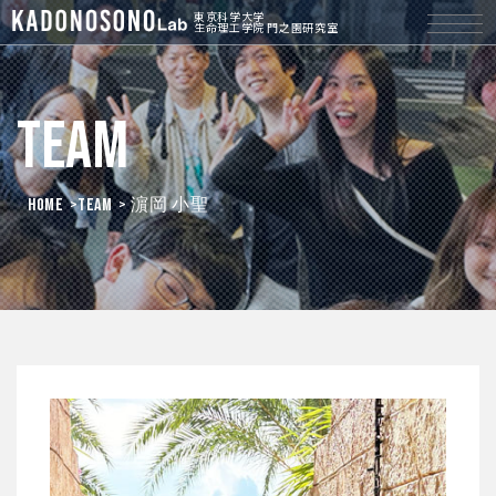
東京科学大学
生命理工学院 門之園研究室
Team
HOME
>
Team
> 濵岡 小聖