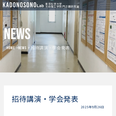
東京科学大学
生命理工学院 門之園研究室
News
HOME
>
News
> 招待講演・学会発表
招待講演・学会発表
2025年9月26日